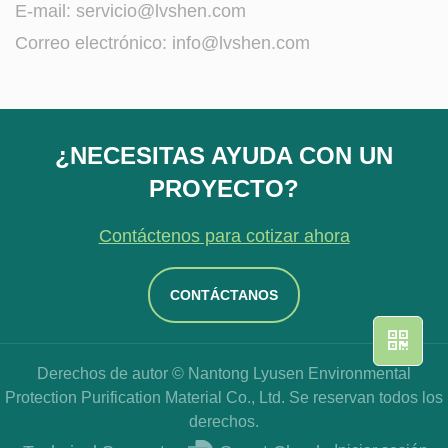
E-mail:
servicio@lvshen.com
Correo electrónico:
info@lvshen.com
¿NECESITAS AYUDA CON UN
PROYECTO?
Contáctenos para cotizar ahora
CONTÁCTANOS
Derechos de autor © Nantong Lyusen Environmental
Protection Purification Material Co., Ltd. Se reservan todos los
derechos.