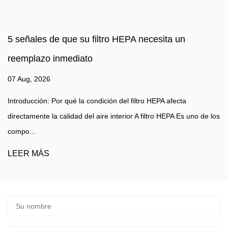
HEPA necesita un
Una guía para principiantes 
filtro de catalizador frío e
31 Jul, 2026
el filtro HEPA afecta
Comprensión de la tecnología de filt
erior A filtro HEPA Es uno de los
entornos de filtración de aire ¿Qué e
A...
LEER MÁS