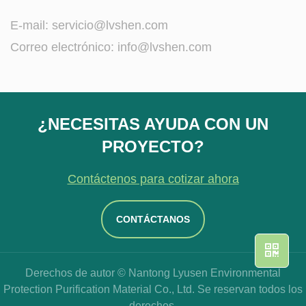
E-mail:
servicio@lvshen.com
Correo electrónico:
info@lvshen.com
¿NECESITAS AYUDA CON UN
PROYECTO?
Contáctenos para cotizar ahora
CONTÁCTANOS
Derechos de autor © Nantong Lyusen Environmental
Protection Purification Material Co., Ltd. Se reservan todos los
derechos.