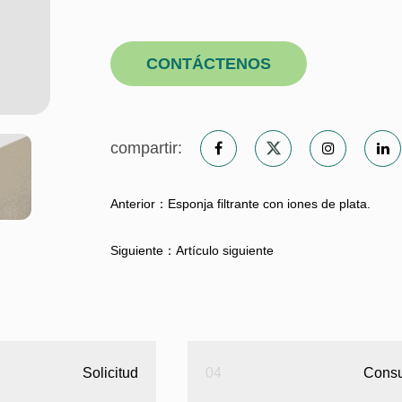
y saludable, ofreciendo una experienci
CONTÁCTENOS
compartir:
Anterior：Esponja filtrante con iones de plata.
Siguiente：Artículo siguiente
Solicitud
04
Consu