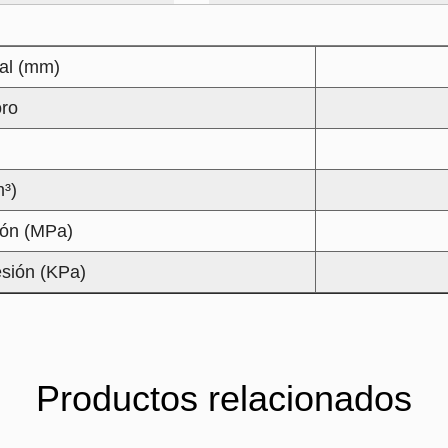
al (mm)
oro
³)
ción (MPa)
esión (KPa)
Productos relacionados