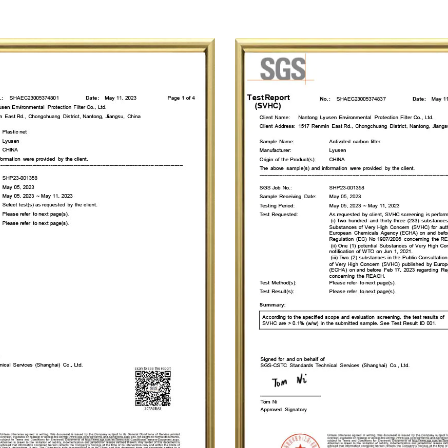
de gestión de calidad de productos ISO 9001. 
reputación como núcleo, la gestión como base
el elogio de nuestros clientes gracias a nuest
razonables, la entrega rápida y el servicio 
bienvenida a los amigos de los mercados naci
orientación. Esperamos crear un futuro brillan
cómodo y limpio para la humanidad.