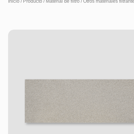
Inicio
/
Producto
/
Material de filtro
/
Otros materiales filtrant