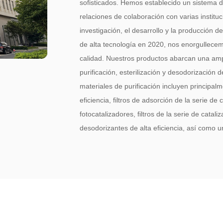
sofisticados. Hemos establecido un sistema d
relaciones de colaboración con varias instit
investigación, el desarrollo y la producción 
de alta tecnología en 2020, nos enorgullece
calidad. Nuestros productos abarcan una ampl
purificación, esterilización y desodorización
materiales de purificación incluyen principalme
eficiencia, filtros de adsorción de la serie de 
fotocatalizadores, filtros de la serie de catali
desodorizantes de alta eficiencia, así como u
avanzados en rendimiento y calidad nacional
homólogos internacionales. Como famoso
Po
Proveedoras
. Nuestros productos son un el
fabricantes de purificadores de aire, product
automotriz tanto a nivel nacional como inter
los mercados europeo y americano. La empresa