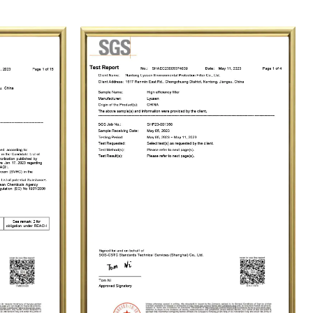
Siguiendo la filosofía empresarial de "La calidad es lo primero, la
 y el servicio con sinceridad", nos hemos ganado la confianza y
ro rendimiento estable de los productos, la alta calidad, los precios
genuino. Con un enfoque nuevo y dinámico, damos una cálida
onales e internacionales para que nos visiten y brinden
te junto con nuestra amplia clientela y contribuir a un entorno