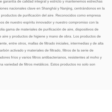
e garantía de calidad integral y estricto y mantenemos estrechas
uciones nacionales clave en Shanghái y Nanjing, centrándonos en la
de productos de purificación del aire. Reconocidos como empresa
mos de nuestro espíritu innovador y nuestro compromiso con la
ia gama de materiales de purificación de aire, dispositivos de
 de aire y productos de higiene y mano de obra. Los productos de
nte, entre otros, mallas de filtrado iniciales, intermedias y de alta
carbón activado y materiales de filtrado, filtros de la serie de
zadores fríos y varios filtros antibacterianos, resistentes al moho y
na variedad de filtros metálicos. Estos productos no solo son
es, sino que también cumplen con los estándares de sus
rcelana Espuma de níquel Fábrica
y
Espuma de níquel
emento básico para reconocidas empresas de aire acondicionado,
ores nacionales de mascarillas y fabricantes de aire acondicionado
nacional, con un alcance global que se extiende a Japón, Corea y
 ha aprobado con éxito la certificación internacional del sistema